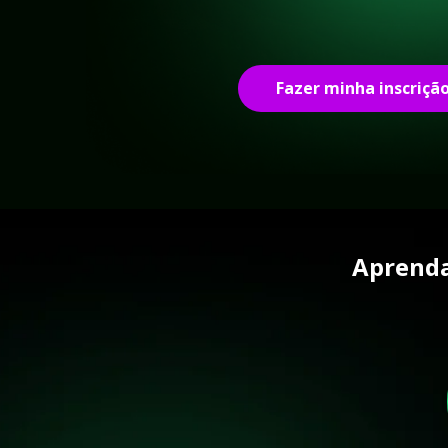
Fazer minha inscriçã
Aprenda