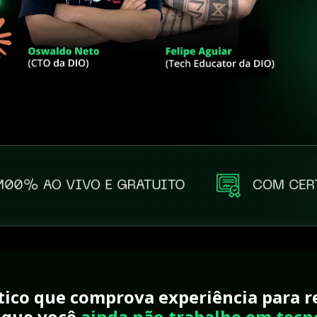
tico que comprova experiência para r
que você 
ainda não trabalhe em tecn