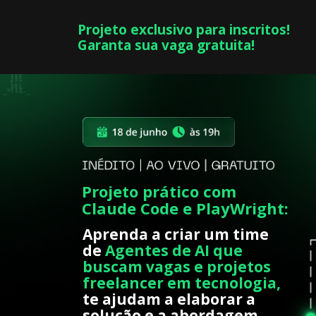
Projeto exclusivo para inscritos! 
Garanta sua vaga gratuita!
Projeto prático com
Claude Code e PlayWright:
Aprenda a criar um time 
de 
Agentes de AI que 
buscam vagas e 
projetos 
freelancer em tecn
ologia
,
te ajudam a elaborar a 
solução e a abordagem 