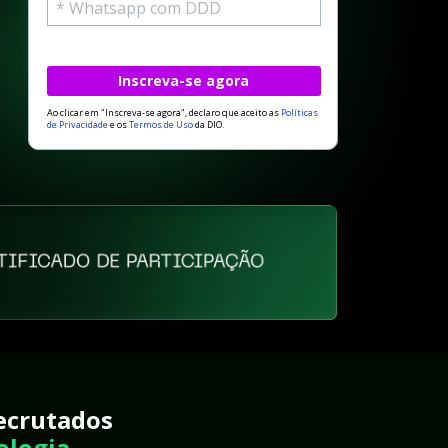
Inscreva-se agora
Ao clicar em "Inscreva-se agora", declaro que aceito as 
Políticas 
de Privacidade
 e os 
Termos de Uso
 da DIO.
ecrutados 
ologia