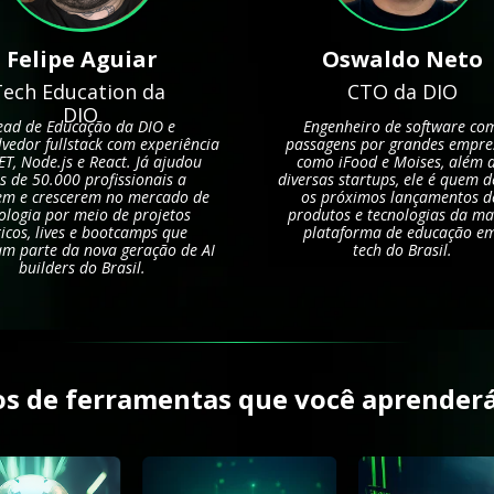
Oswaldo Neto
Felipe Aguiar
Tech Education da 
CTO da DIO
DIO
ad de Educação da DIO e 
Engenheiro de software com
vedor fullstack com experiência 
passagens por grandes empres
T, Node.js e React. Já ajudou 
como iFood e Moises, além d
s de 50.000 profissionais a 
diversas startups, ele é quem de
em e crescerem no mercado de 
os próximos lançamentos de
ologia por meio de projetos 
produtos e tecnologias da mai
icos, lives e bootcamps que 
plataforma de educação e
m parte da nova geração de AI 
tech do Brasil.
builders do Brasil.
pos de ferramentas que você aprenderá