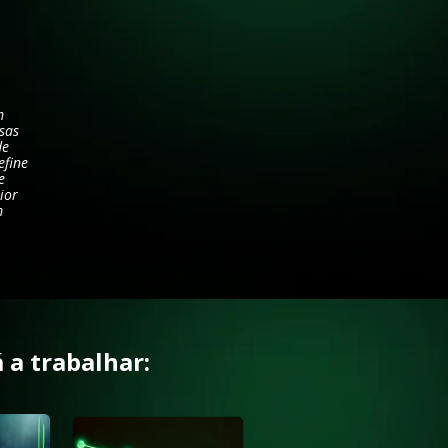
 
as 
e 
fine 
 
or 
m 
 a trabalhar: