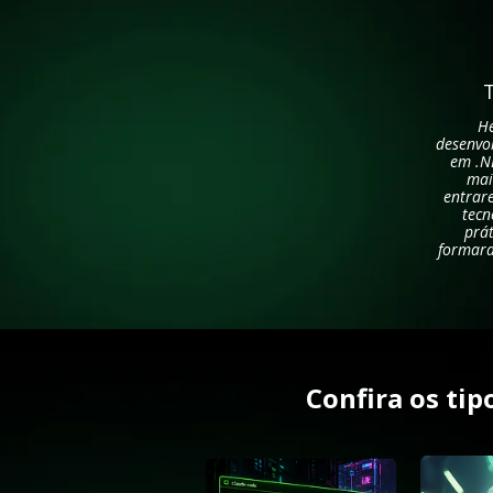
He
desenvol
em .NE
mai
entrar
tecn
prát
formara
Confira os ti